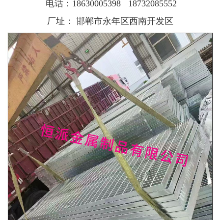
电话：
18630005398
18732085552
厂址：
邯郸市永年区西南开发区